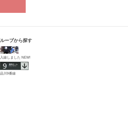
ループから探す
入線しました NEW!
品川9番線