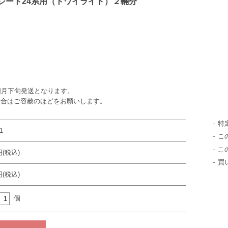
現シート24系用（トワイライト）２輛分
同月下旬発送となります。
場合はご容赦のほどをお願いします。
特
1
こ
こ
円(税込)
買
円(税込)
個