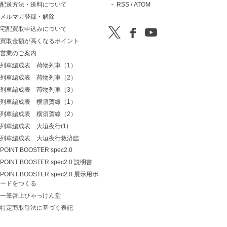
配送方法・送料について
RSS
/
ATOM
メルマガ登録・解除
宅配買取申込みについて
買取金額が高くなるポイント
営業のご案内
列車編成表 荷物列車（1）
列車編成表 荷物列車（2）
列車編成表 荷物列車（3）
列車編成表 横須賀線（1）
列車編成表 横須賀線（2）
列車編成表 大垣夜行(1)
列車編成表 大垣夜行救済臨
POINT BOOSTER spec2.0
POINT BOOSTER spec2.0 説明書
POINT BOOSTER spec2.0 展示用ボ
ードをつくる
一筆啓上ひゃっけん堂
特定商取引法に基づく表記