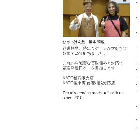
ひゃっけん堂 池本 達也
鉄道模型
、特に
Ｎゲージ
が大好きで
始めて15年経ちました。
これから
誠実
な買取価格と対応で
顧客満足日本一を目指します！
KATO登録販売店
KATO製車両 修理相談対応店
Proudly serving model railroaders
since 2010.