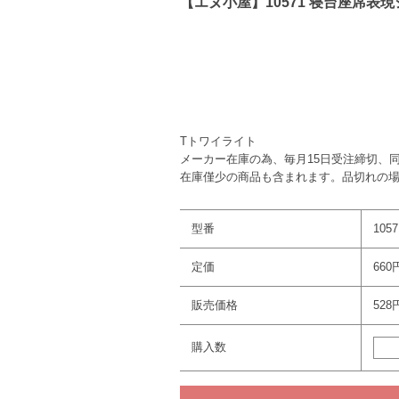
【エヌ小屋】10571 寝台座席表
Tトワイライト
メーカー在庫の為、毎月15日受注締切、
在庫僅少の商品も含まれます。品切れの
型番
1057
定価
660
販売価格
528
購入数