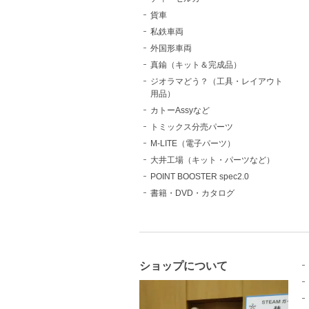
貨車
私鉄車両
外国形車両
真鍮（キット＆完成品）
ジオラマどう？（工具・レイアウト
用品）
カトーAssyなど
トミックス分売パーツ
M-LITE（電子パーツ）
大井工場（キット・パーツなど）
POINT BOOSTER spec2.0
書籍・DVD・カタログ
ショップについて