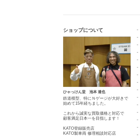
ショップについて
ひゃっけん堂 池本 達也
鉄道模型
、特に
Ｎゲージ
が大好きで
始めて15年経ちました。
これから
誠実
な買取価格と対応で
顧客満足日本一を目指します！
KATO登録販売店
KATO製車両 修理相談対応店