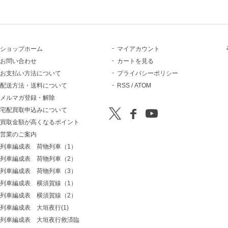
ショップホーム
マイアカウント
お問い合わせ
カートを見る
お支払い方法について
プライバシーポリシー
配送方法・送料について
RSS
/
ATOM
メルマガ登録・解除
宅配買取申込みについて
買取金額が高くなるポイント
営業のご案内
列車編成表 荷物列車（1）
列車編成表 荷物列車（2）
列車編成表 荷物列車（3）
列車編成表 横須賀線（1）
列車編成表 横須賀線（2）
列車編成表 大垣夜行(1)
列車編成表 大垣夜行救済臨