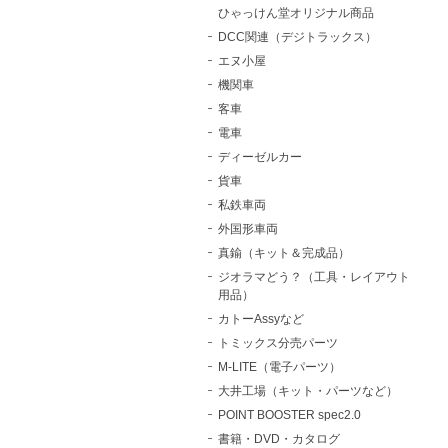
ひゃっけん堂オリジナル商品
DCC関連（デジトラックス）
エヌ小屋
機関車
客車
電車
ディーゼルカー
貨車
私鉄車両
外国形車両
真鍮（キット＆完成品）
ジオラマどう？（工具・レイアウト
用品）
カトーAssyなど
トミックス分売パーツ
M-LITE（電子パーツ）
大井工場（キット・パーツなど）
POINT BOOSTER spec2.0
書籍・DVD・カタログ