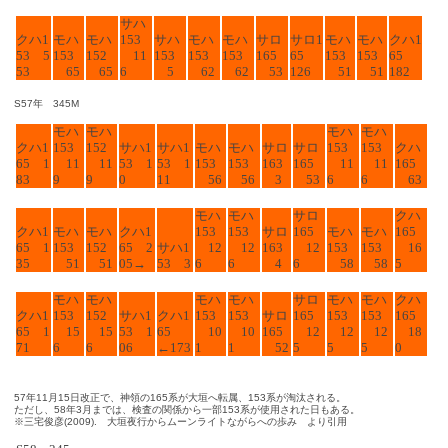
サハ
クハ1
モハ
モハ
153
サハ
モハ
モハ
サロ
サロ1
モハ
モハ
クハ1
53 5
153
152
11
153
153
153
165
65
153
153
65
53
65
65
6
5
62
62
53
126
51
51
182
S57年 345M
モハ
モハ
モハ
モハ
クハ1
153
152
サハ1
サハ1
モハ
モハ
サロ
サロ
153
153
クハ
65 1
11
11
53 1
53 1
153
153
163
165
11
11
165
83
9
9
0
11
56
56
3
53
6
6
63
モハ
モハ
サロ
クハ
クハ1
モハ
モハ
クハ1
153
153
サロ
165
モハ
モハ
165
65 1
153
152
65 2
サハ1
12
12
163
12
153
153
16
35
51
51
05→
53 3
6
6
4
6
58
58
5
モハ
モハ
モハ
モハ
サロ
モハ
モハ
クハ
クハ1
153
152
サハ1
クハ1
153
153
サロ
165
153
153
165
65 1
15
15
53 1
65
10
10
165
12
12
12
18
71
6
6
06
←173
1
1
52
5
5
5
0
57年11月15日改正で、神領の165系が大垣へ転属、153系が淘汰される。
ただし、58年3月までは、検査の関係から一部153系が使用された日もある。
※三宅俊彦(2009). 大垣夜行からムーンライトながらへの歩み より引用