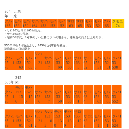
S54
←東
年
京
クハ
モハ
モハ
サハ
サハ
モハ
モハ
サロ
サロ
モハ
モハ
クハ
クモユ
165
153
152
164
153
153
152
163
165
153
152
165
ニ74
・サロ163とサロ165が混用。
・サハ164は9号車。
・昭和50年代、8号車のサハは稀にクハの場合も。運転台の向きは上り向き。
S55年10月1日改正より、345Mに列車番号変更。
荷物電車の併結廃止
サハ
クハ1
モハ
モハ
153
サハ
モハ
モハ
サロ
サロ1
モハ
モハ
クハ1
65 1
153
152
21
153
153
152
163
65
153
152
53
73
63
63
6
7
60
60
5
52
51
51
538
345
S56年
M
モハ
モハ
クハ1
153
152
サハ
サハ
モハ
モハ
サロ
サロ1
モハ
モハ
クハ1
65 1
15
15
153
153
153
153
163
63
153
153
53
23
6
6
6
7
58
58
1
4
63
63
552
サハ
サハ
モハ
モハ
サロ
クハ1
モハ
モハ
153
153
153
153
165
サロ1
モハ
モハ
クハ1
65 1
153
152
21
10
13
13
12
63
153
153
53
83
61
61
2
5
0
0
5
3
1
1
524