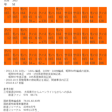
S58
345
年
M
クハ
モハ
モハ
165
モハ
164
クハ1
クハ1
モハ
164
サロ1
サロ1
モハ
モハ1
クハ1
17
165
83
65 1
65
165
82
65
65
165
64
65
1
15
7
78→
←131
6
8
108
125
21
84
128
クハ
モハ
モハ
165
モハ
164
クハ1
クハ1
モハ
164
サロ1
サロ1
モハ
モハ1
クハ1
12
165
80
65 6
65
165
83
65
65
165
64
65
3
1
1
3→
←175
12
4
53
105
5
805
118
クハ
165
モハ
モハ
クハ1
クハ1
モハ
モハ
サロ1
サロ1
モハ
モハ1
クハ1
16
165
164
65 1
65 1
165
164
65
65
165
64
65
9
91
82
34→
82→
18
81
107
106
16
838
206
・2011.3.31 143レ・144レ編成、143M・144M編成、昭和54年編成の追加。
昭和50年改正 155・159系使用状況追加記述。
昭和57年改正後、165系置換状況記述。
・2010.10.5 荷物電車の併結廃止を追記、関連事項の訂正
・2010.8.17 初版
参考文献
三宅俊彦(2009). 大垣夜行からムーンライトながらへの歩み
鉄道ファン 576 66-73.
国鉄電車編成表 78,81,82,83年
国鉄新性能電車履歴表
鉄道ジャーナル 43年9月号
鉄道ジャーナル 50年11月号