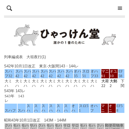
列車編成表 大垣夜行(1)
S42年10月1日改正 東京-大阪間143・144レ
スハ
スハ
スハ
スハ
スハ
スハ
スハ
スハ
オハ
スロ
オハ
マニ
オユ
EF
フ32
42
42
42
42
42
42
42
35
51
フ33
61
10
58
大ミ
大ミ
大ミ
大ミ
大ミ
大ミ
大ミ
大ミ
大ミ
大ミ
大ミ
大荷
大郵
下
ハ
ハ
ハ
ハ
ハ
ハ
ハ
ハ
ハ
ハ
ハ
22
2
関
S43年 143レ
S43年 143
レ
ス
ス
ス
ス
ス
ス
オ
スロ5
オハ
マ
オ
EF5
スハフ
スハ
ハ
ハ
ハ
ハ
ハ
ハ
ハ
1
フ
ニ
ニ
8
昭和43年10月1日改正 143M・144M
クハ
モハ
モハ
サハ
クハ
モハ
モハ
サロ
サロ
モハ
モハ
クハ
郵便荷物車