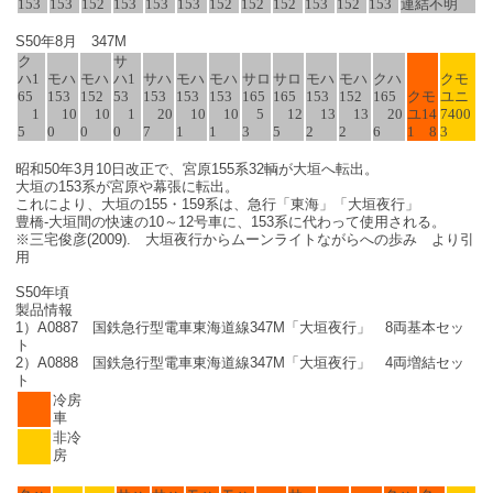
153
153
152
153
153
153
152
152
152
153
152
153
連結不明
S50年8月 347M
ク
サ
ハ1
モハ
モハ
ハ1
サハ
モハ
モハ
サロ
サロ
モハ
モハ
クハ
クモ
65
153
152
53
153
153
153
165
165
153
152
165
クモ
ユニ
1
10
10
1
20
10
10
5
12
13
13
20
ユ14
7400
5
0
0
0
7
1
1
3
5
2
2
6
1 8
3
昭和50年3月10日改正で、宮原155系32輌が大垣へ転出。
大垣の153系が宮原や幕張に転出。
これにより、大垣の155・159系は、急行「東海」「大垣夜行」
豊橋-大垣間の快速の10～12号車に、153系に代わって使用される。
※三宅俊彦(2009). 大垣夜行からムーンライトながらへの歩み より引
用
S50年頃
製品情報
1）A0887 国鉄急行型電車東海道線347M「大垣夜行」 8両基本セッ
ト
2）A0888 国鉄急行型電車東海道線347M「大垣夜行」 4両増結セッ
ト
冷房
車
非冷
房