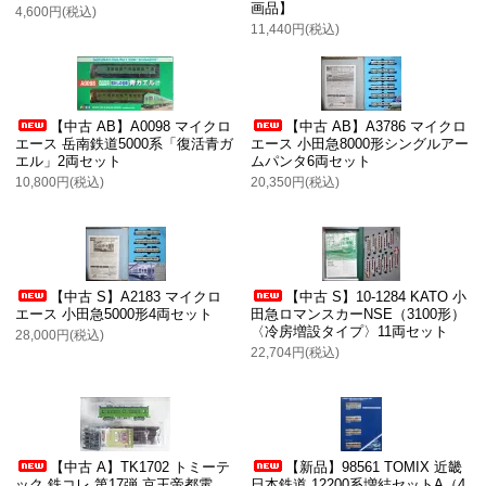
画品】
4,600円(税込)
11,440円(税込)
【中古 AB】A0098 マイクロ
【中古 AB】A3786 マイクロ
エース 岳南鉄道5000系「復活青ガ
エース 小田急8000形シングルアー
エル」2両セット
ムパンタ6両セット
10,800円(税込)
20,350円(税込)
【中古 S】A2183 マイクロ
【中古 S】10-1284 KATO 小
エース 小田急5000形4両セット
田急ロマンスカーNSE（3100形）
〈冷房増設タイプ〉11両セット
28,000円(税込)
22,704円(税込)
【中古 A】TK1702 トミーテ
【新品】98561 TOMIX 近畿
ック 鉄コレ 第17弾 京王帝都電
日本鉄道 12200系増結セットA（4