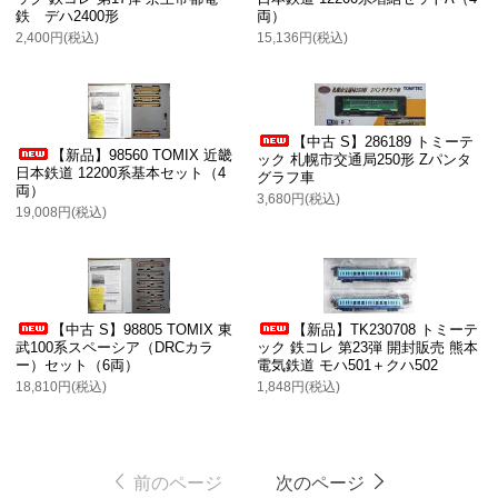
鉄 デハ2400形
両）
2,400円(税込)
15,136円(税込)
【中古 S】286189 トミーテ
【新品】98560 TOMIX 近畿
ック 札幌市交通局250形 Zパンタ
日本鉄道 12200系基本セット（4
グラフ車
両）
3,680円(税込)
19,008円(税込)
【中古 S】98805 TOMIX 東
【新品】TK230708 トミーテ
武100系スペーシア（DRCカラ
ック 鉄コレ 第23弾 開封販売 熊本
ー）セット（6両）
電気鉄道 モハ501＋クハ502
18,810円(税込)
1,848円(税込)
前のページ
次のページ