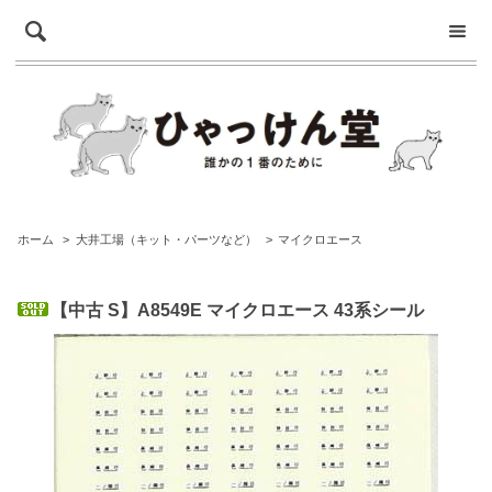
ホーム
>
大井工場（キット・パーツなど）
>
マイクロエース
【中古 S】A8549E マイクロエース 43系シール